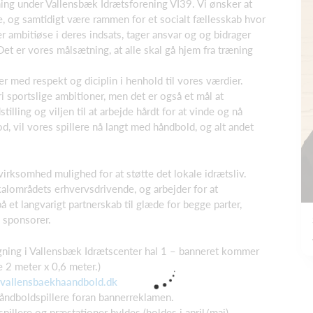
ng under Vallensbæk Idrætsforening VI39. Vi ønsker at
re, og samtidigt være rammen for et socialt fællesskab hvor
r er ambitiøse i deres indsats, tager ansvar og og bidrager
t er vores målsætning, at alle skal gå hjem fra træning
r med respekt og diciplin i henhold til vores værdier.
ri sportslige ambitioner, men det er også et mål at
illing og viljen til at arbejde hårdt for at vinde og nå
od, vil vores spillere nå langt med håndbold, og alt andet
virksomhed mulighed for at støtte det lokale idrætsliv.
kalområdets erhvervsdrivende, og arbejder for at
å et langvarigt partnerskab til glæde for begge parter,
 sponsorer.
gning i Vallensbæk Idrætscenter hal 1 – banneret kommer
e 2 meter x 0,6 meter.)
allensbaekhaandbold.dk
håndboldspillere foran bannerreklamen.
 spillere og præstationer hyldes (holdes i april/maj)