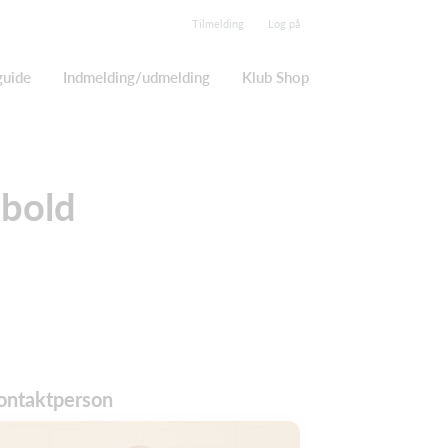
Tilmelding
Log på
guide
Indmelding/udmelding
Klub Shop
dbold
ontaktperson