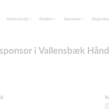
Holdoversigt
Klubben
Sponsorer
Begynder
 sponsor i Vallensbæk Hån
ld
K