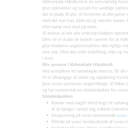
Vallensbæk Håndbold er en selvstændig foreni
give oplevelser og succes for samtlige spille
der er plads til alle. Vi forventer at alle parte
med det man kan, både på og udenfor banen. De
eller kamp med mod på mere.
Vi ønsker at alle alle omkring klubben optræde
Dels vil vi skabe de bedste rammer for at indf
give klubbens ungdomsspillere den rigtige indst
sine mål. Med den rette indstilling, vilje og m
i livet.
Bliv sponsor i Vallensbæk Håndbold:
Ved at etablere et samarbejde med os, får din 
Vi er afhængige af støtte og opbakning fra lo
give vores sponsorer noget tilbage. Vi håber p
og har sammensat en standardpakke for vores
Standardpakken:
Banner med valgfri tekst/logo til ophæn
til at hænge i nettet bag målene (størrels
Eksponering på vores hjemmeside
www.v
Billede på vores facebookside af vores 
Invitation til vores årlige awardfest hvor