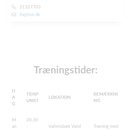
51327703
fn@live.dk
Træningstider:
D
TIDSP
BEMÆRKNI
A
LOKATION
UNKT
NG
G
M
20.30
an
-
Vallensbæk Vand
Træning med