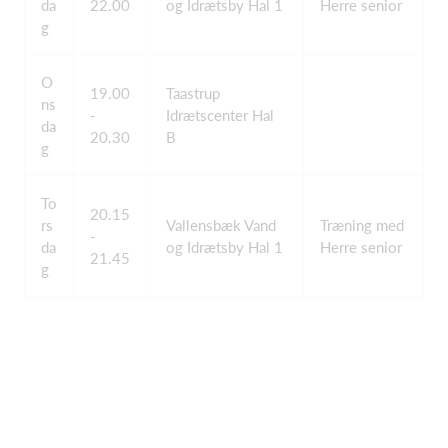
da
22.00
og Idrætsby Hal 1
Herre senior
g
O
19.00
Taastrup
ns
-
Idrætscenter Hal
da
20.30
B
g
To
20.15
rs
Vallensbæk Vand
Træning med
-
da
og Idrætsby Hal 1
Herre senior
21.45
g