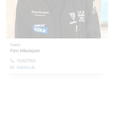
Træner
Finn Nikolajsen
51327703
fn@live.dk