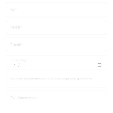
By
Mobil
E-mail
Fødselsdag
Skal der hentes spillercertifikat fra anden klub? hvis Ja, skriv venligst hvilken? og ellers skriv nej
Evt. kommentar