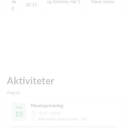
da
og Idrætsby Hal 1
Dame senior
20.15
g
Aktiviteter
August
Mandagstræning
Man
10
18:45 - 20:45
Vallensbæk Idrætscenter - hal 1