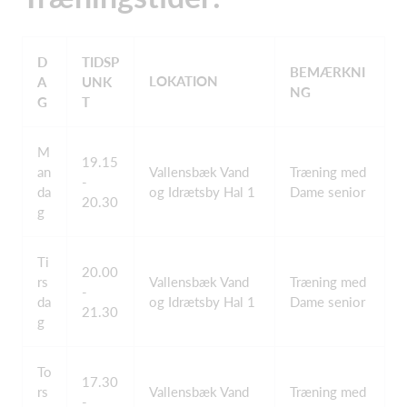
D
TIDSP
BEMÆRKNI
LOKATION
A
UNK
NG
G
T
M
19.15
an
Vallensbæk Vand
Træning med
-
da
og Idrætsby Hal 1
Dame senior
20.30
g
Ti
20.00
rs
Vallensbæk Vand
Træning med
-
da
og Idrætsby Hal 1
Dame senior
21.30
g
To
17.30
rs
Vallensbæk Vand
Træning med
-