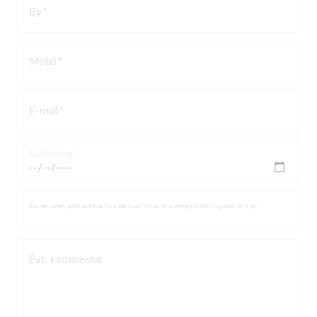
By
Mobil
E-mail
Fødselsdag
Skal der hentes spillercertifikat fra anden klub? hvis Ja, skriv venligst hvilken? og ellers skriv nej
Evt. kommentar