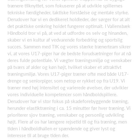
trænere tilknyttet, som fokuserer på at udvikle spillernes
tekniske færdigheder, taktiske forståelse og mentale styrke.
Derudover har vi en dedikeret holdleder, der sørger for at alt
det praktiske omkring holdet fungerer optimalt. I Vallensbæk
Håndbold tror vi på, at ved at udfordre os selv og hinanden,
skaber vi en kultur af vedvarende forbedring og sportslig
succes. Sammen med TIK og vores stærke trænerteam sikrer
vi, at vores U17-piger har de bedste forudsætninger for at nå
deres fulde potentiale. Vi vægter træningsmiljø og venskaber
på tværs af alder og køn højt, hvilket skaber et attraktivt
træningsmiljø. Vores U17-piger træner ofte med både U17-
drenge og seniorpiger, som netop er rykket op fra U19. Vi
træner med høj intensitet og varierede øvelser, der udvikler
vores individuelle kompetencer som håndboldspillere.
Derudover har vi stor fokus på skadeforebyggende træning,
herunder elastiktræning i ca. 15 minutter før hver træning. Vi
prioriterer sjov træning, venskaber og personlig udvikling
højt. Flere af os har længere rejsetid til og fra træning, men
tiden i håndboldhallen er spændende og giver lyst og
interesse til at bruge tiden der.