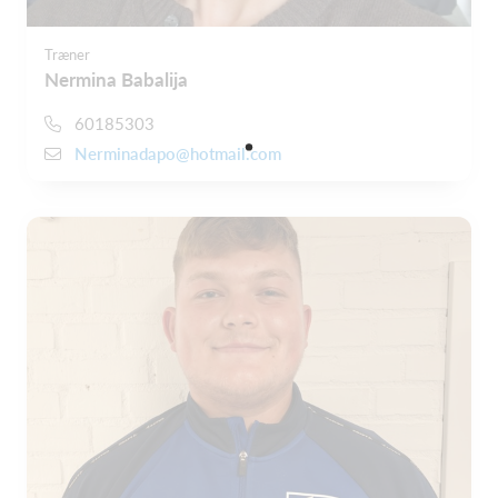
Træner
Nermina Babalija
60185303
Nerminadapo@hotmail.com