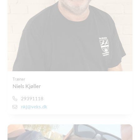
Træner
Niels Kjøller
29391118
nkj@veks.dk