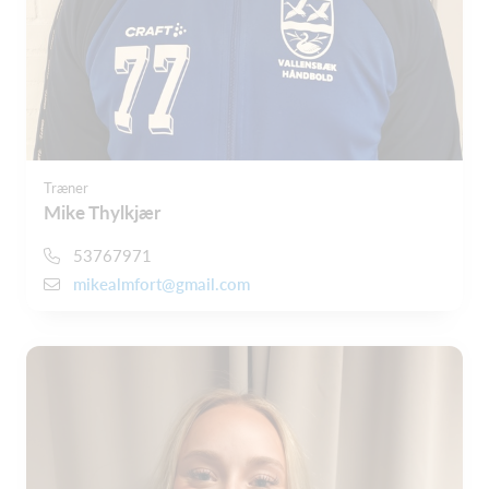
Træner
Mike Thylkjær
53767971
mikealmfort@gmail.com