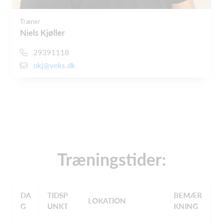
Træner
Niels Kjøller
29391118
nkj@veks.dk
Træningstider:
DA
TIDSP
BEMÆR
LOKATION
G
UNKT
KNING