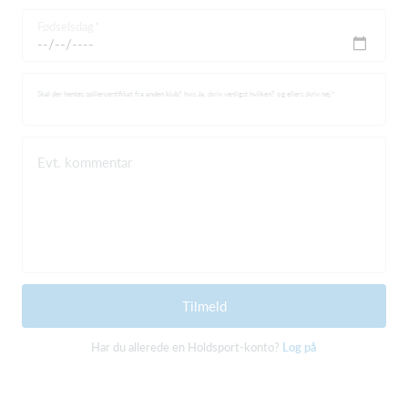
Fødselsdag
Skal der hentes spillercertifikat fra anden klub? hvis Ja, skriv venligst hvilken? og ellers skriv nej
Evt. kommentar
Tilmeld
Har du allerede en Holdsport-konto?
Log på