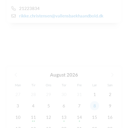
21223834
rikke.christensen@vallensbaekhaandbold.dk
August 2026
Man
Tir
Ons
Tor
Fre
Lør
Søn
27
28
29
30
31
1
2
3
4
5
6
7
8
9
10
11
12
13
14
15
16