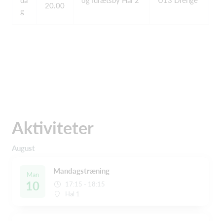
da
og Idrætsby Hal 2
U13 Drenge
20.00
g
Aktiviteter
August
Mandagstræning
Man
10
17:15 - 18:15
Hal 1