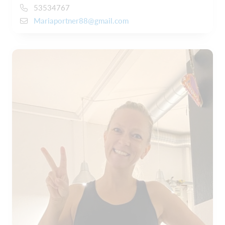
53534767
Mariaportner88@gmail.com