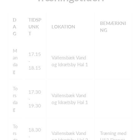
D
TIDSP
BEMÆRKNI
A
UNK
LOKATION
NG
G
T
M
17.15
an
Vallensbæk Vand
-
da
og Idrætsby Hal 1
18.15
g
To
17.30
rs
Vallensbæk Vand
-
da
og Idrætsby Hal 1
19.30
g
To
18.30
rs
Vallensbæk Vand
Træning med
-