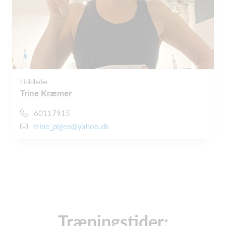
Holdleder
Trine Kræmer
60117915
trine_pigen@yahoo.dk
Træningstider: