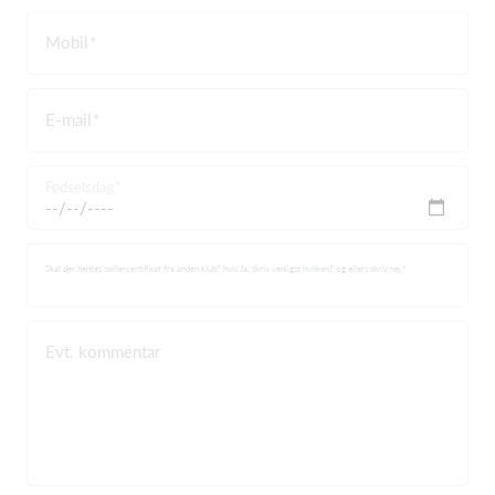
Mobil
E-mail
Fødselsdag
Skal der hentes spillercertifikat fra anden klub? hvis Ja, skriv venligst hvilken? og ellers skriv nej
Evt. kommentar