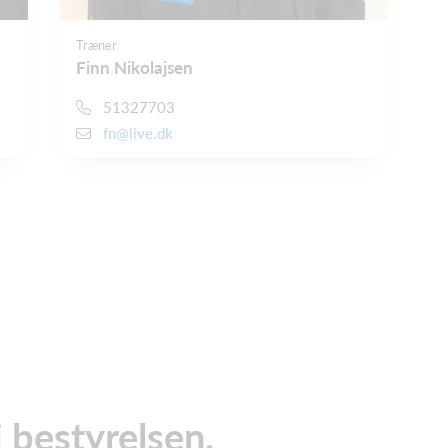
Træner
Finn Nikolajsen
51327703
fn@live.dk
 bestyrelsen.