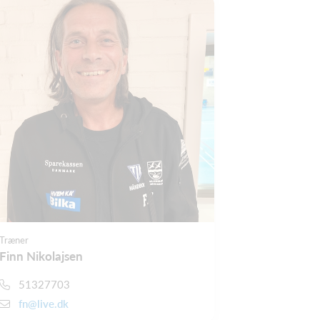
Træner
Finn Nikolajsen
51327703
fn@live.dk