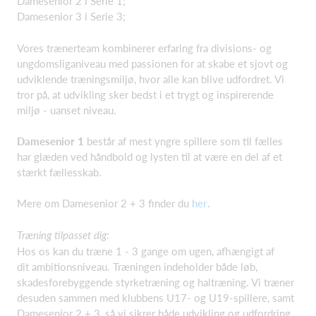
Damesenior 2 i Serie 1;
Damesenior 3 i Serie 3;
Vores trænerteam kombinerer erfaring fra divisions- og
ungdomsliganiveau med passionen for at skabe et sjovt og
udviklende træningsmiljø, hvor alle kan blive udfordret. Vi
tror på, at udvikling sker bedst i et trygt og inspirerende
miljø - uanset niveau.
Damesenior 1
består af mest yngre spillere som til fælles
har glæden ved håndbold og lysten til at være en del af et
stærkt fællesskab.
Mere om Damesenior 2 + 3 finder du
her
.
Træning tilpasset dig:
Hos os kan du træne 1 - 3 gange om ugen, afhængigt af
dit ambitionsniveau. Træningen indeholder både løb,
skadesforebyggende styrketræning og haltræning. Vi træner
desuden
sammen med klubbens U17- og U19-spillere, samt
Damesenior 2 + 3, så vi sikrer både udvikling og udfordring