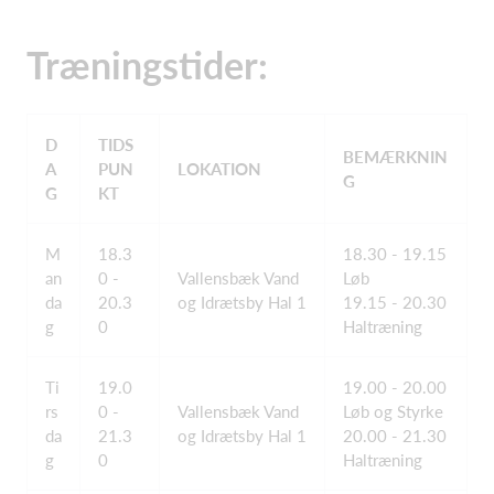
Træningstider:
D
TIDS
BEMÆRKNIN
A
PUN
LOKATION
G
G
KT
M
18.3
18.30 - 19.15
an
0 -
Vallensbæk Vand
Løb
da
20.3
og Idrætsby Hal 1
19.15 - 20.30
g
0
Haltræning
Ti
19.0
19.00 - 20.00
rs
0 -
Vallensbæk Vand
Løb og Styrke
da
21.3
og Idrætsby Hal 1
20.00 - 21.30
g
0
Haltræning