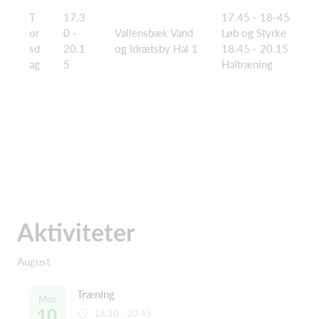
T
17.3
17.45 - 18-45
or
0 -
Vallensbæk Vand
Løb og Styrke
sd
20.1
og Idrætsby Hal 1
18.45 - 20.15
ag
5
Haltræning
Aktiviteter
August
Træning
Man
10
18:30 - 20:45