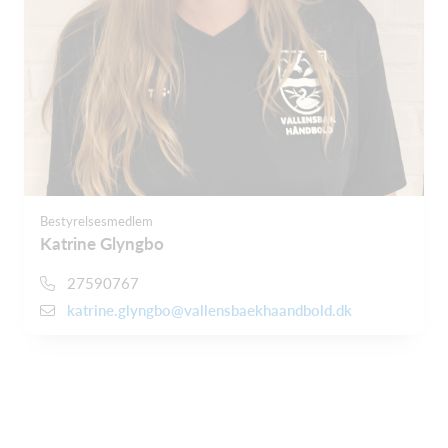
Bestyrelsesmedlem
Katrine Glyngbo
27590767
katrine.glyngbo@vallensbaekhaandbold.dk