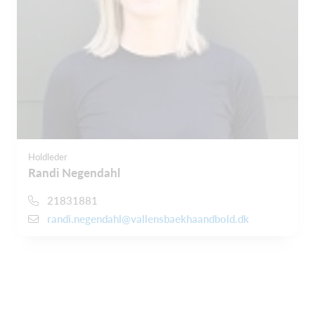
Holdleder
Randi Negendahl
21831881
randi.negendahl@vallensbaekhaandbold.dk