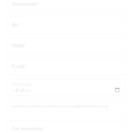
Postnummer
By
Mobil
E-mail
Fødselsdag
Skal der hentes spillercertifikat fra anden klub? hvis Ja, skriv venligst hvilken? og ellers skriv nej
Evt. kommentar