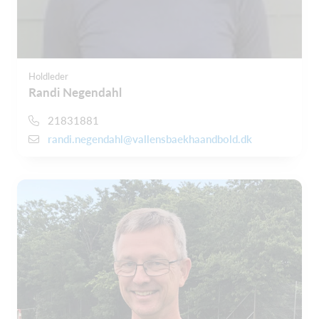
Holdleder
Randi Negendahl
21831881
randi.negendahl@vallensbaekhaandbold.dk